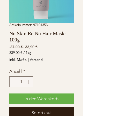
Artikelnummer: 97101356
Nu Skin Re Nu Hair Mask:
100g
Standardpreis
Sale-
 37,00 € 
33,90 €
Preis
339,00 €
/
1kg
339,00 €
inkl. MwSt.
|
Versand
pro
1
Anzahl
*
Kilogramm
In den Warenkorb
Sofortkauf