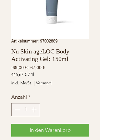
Artikelnummer: 97002889
Nu Skin ageLOC Body
Activating Gel: 150ml
Standardpreis
Sale-
 69,00 € 
67,00 €
Preis
446,67 €
/
1l
446,67 €
inkl. MwSt.
|
Versand
pro
1
Anzahl
*
Liter
In den Warenkorb