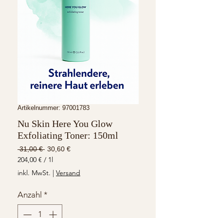
Artikelnummer: 97001783
Nu Skin Here You Glow
Exfoliating Toner: 150ml
Standardpreis
Sale-
 31,00 € 
30,60 €
Preis
204,00 €
/
1l
204,00 €
inkl. MwSt.
|
Versand
pro
1
Anzahl
*
Liter