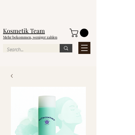
NEU
Kosmetik
Team
Mehr bekommen, weniger zahlen