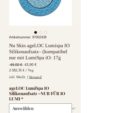
Artikelnummer: 97002438
Nu Skin ageLOC Lumispa IO
Silikonaufsatz– (kompatibel
nur mit LumiSpa iO: 17g
Standardpreis
Sale-
 49,00 € 
43,90 €
Preis
2.582,35 €
/
1kg
2.582,35 €
inkl. MwSt.
|
Versand
pro
1
ageLOC LumiSpa IO
Kilogramm
Silikonaufsatz –NUR FÜR IO
LUMI
*