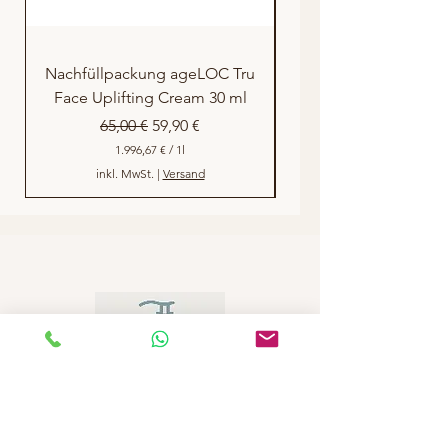
Nachfüllpackung ageLOC Tru
Nachfüllpackung ag
Face Uplifting Cream 30 ml
Standardpreis
Sale-Preis
65,00 €
59,90 €
1.996,67 €
/
1l
1
inkl. MwSt.
|
Versand
.
9
9
6
,
6
7
€
p
r
o
1
L
i
t
e