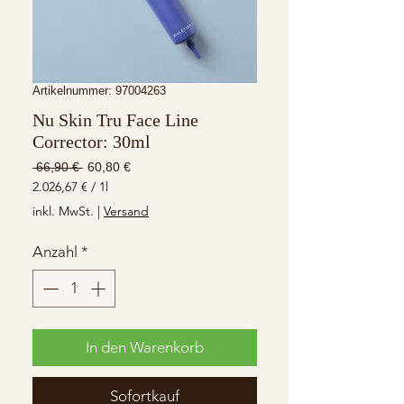
Artikelnummer: 97004263
Nu Skin Tru Face Line
Corrector: 30ml
Standardpreis
Sale-
 66,90 € 
60,80 €
Preis
2.026,67 €
/
1l
2.026,67 €
inkl. MwSt.
|
Versand
pro
1
Anzahl
*
Liter
In den Warenkorb
Sofortkauf