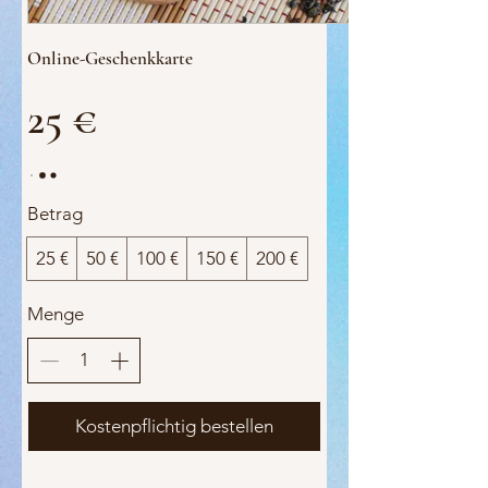
Online-Geschenkkarte
25 €
Betrag
25 €
50 €
100 €
150 €
200 €
Menge
Kostenpflichtig bestellen