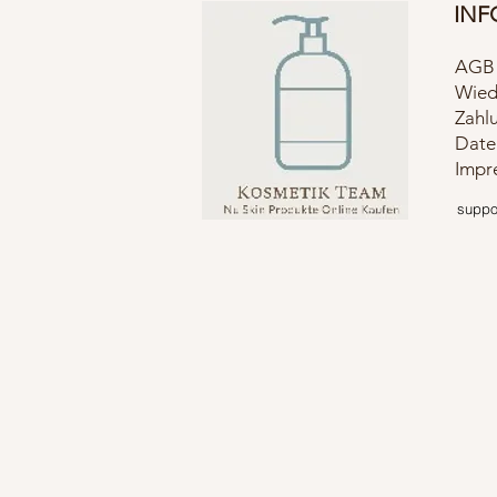
INF
AGB
Wied
Zahl
Date
Impr
suppor