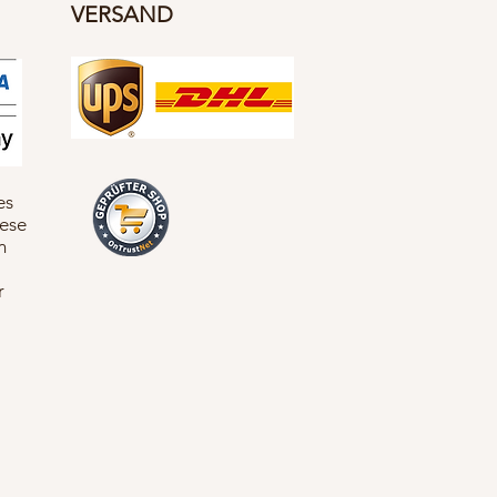
VERSAND
es
iese
n
r