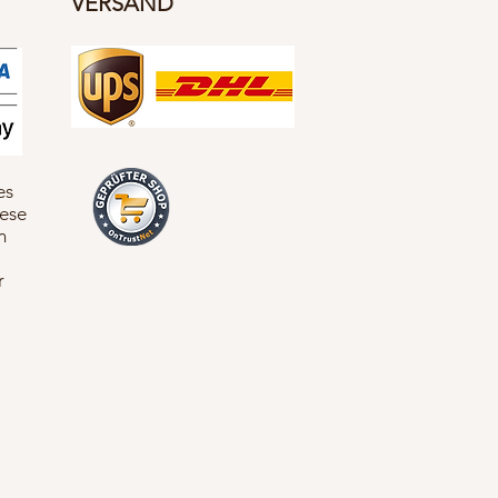
VERSAND
es
iese
n
r