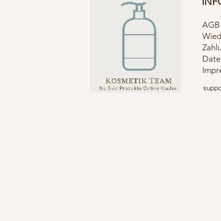
INF
AGB
Wied
Zahl
Date
Impr
suppor